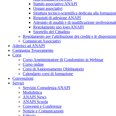
Statuto associativo ANAPI
Organi associativi
Struttura tecnico-scientifica dedicata alla formazio
Requisiti di adesione ANAPI
Attestato di qualità e di qualificazione professional
Regolamento uso logo ANAPI
Sportello del Cittadino
Regolamento per l’attribuzione dei crediti e le disposizi
Comunicati Associativi
Aderisci ad ANAPI
Campagna Tesseramento
Corsi
Corso Amministratore di Condominio in Webinar
Corso online
Corsi di Aggiornamento Obbligatorio
Calendario corsi di formazione
Convenzioni
Servizi
Servizio Consulenza ANAPI
Modulistica
ANAPI News
ANAPI Scuola
Convegni e Conferenze
Notizie e Comunicazioni
Editoria