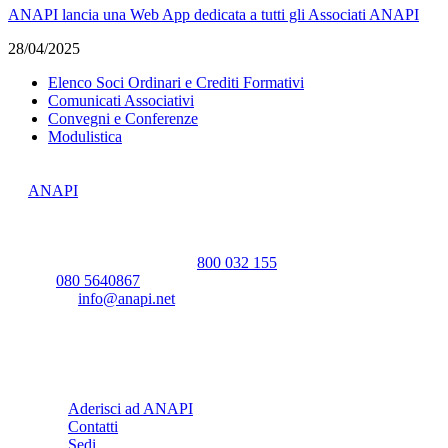
ANAPI lancia una Web App dedicata a tutti gli Associati ANAPI
28/04/2025
Elenco Soci Ordinari e Crediti Formativi
Comunicati Associativi
Convegni e Conferenze
Modulistica
ANAPI
Stradella Barone, 9
70125 BARI (BA)
Codice Fiscale: 93311680727
Numero Verde Nazionale:
800 032 155
Tel:
080 5640867
E-mail:
info@anapi.net
PEC: amministrazione.anapi@pec.it
Informazioni
Aderisci ad ANAPI
Contatti
Sedi