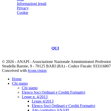
Informazioni legali
Privacy
Cookie
Iscrizione Elenco MIMIT
ANAPI è iscritta nell’elenco delle Associazioni professionali pubb
riservato alle Associazioni che rilasciano l’
Attestato di qualità e d
ministeriale MIMIT cliccare
QUI
.
© 2026 - ANAPI - Associazione Nazionale Amministratori Professioni
Stradella Barone, 9 - 70125 BARI (BA) - Codice Fiscale: 93311680727. T
Conceived with
ēcom.vision
Home
Chi siamo
Chi siamo
Elenco Soci Ordinari e Crediti Formativi
Legge n. 4/2013
Legge 4/2013
Elenco Soci Ordinari e Crediti Formativi
Atto costitutivo ANAPI