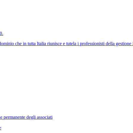
0.
nio che in tutta Italia riunisce e tutela i professionisti della gestio
ne permanente degli associati
e