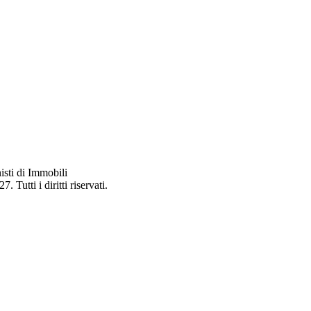
licato dal
Ministero delle Imprese e del Made in Italy (MIMIT)
ai se
i qualificazione professionale dei servizi prestati dai soci
, ai sensi d
sti di Immobili
utti i diritti riservati.