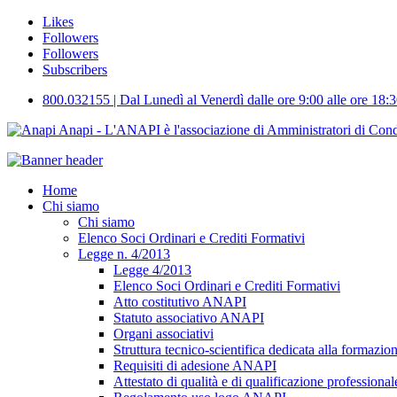
Likes
Followers
Followers
Subscribers
800.032155 | Dal Lunedì al Venerdì dalle ore 9:00 alle ore 18:3
Anapi - L'ANAPI è l'associazione di Amministratori di Condomi
Home
Chi siamo
Chi siamo
Elenco Soci Ordinari e Crediti Formativi
Legge n. 4/2013
Legge 4/2013
Elenco Soci Ordinari e Crediti Formativi
Atto costitutivo ANAPI
Statuto associativo ANAPI
Organi associativi
Struttura tecnico-scientifica dedicata alla formazio
Requisiti di adesione ANAPI
Attestato di qualità e di qualificazione professional