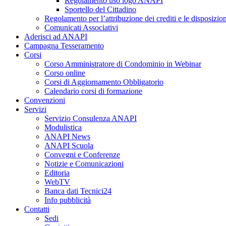
Regolamento uso logo ANAPI
Sportello del Cittadino
Regolamento per l’attribuzione dei crediti e le disposizi
Comunicati Associativi
Aderisci ad ANAPI
Campagna Tesseramento
Corsi
Corso Amministratore di Condominio in Webinar
Corso online
Corsi di Aggiornamento Obbligatorio
Calendario corsi di formazione
Convenzioni
Servizi
Servizio Consulenza ANAPI
Modulistica
ANAPI News
ANAPI Scuola
Convegni e Conferenze
Notizie e Comunicazioni
Editoria
WebTV
Banca dati Tecnici24
Info pubblicità
Contatti
Sedi