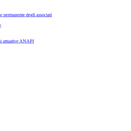
ne permanente degli associati
e
oni attuative ANAPI